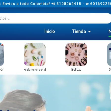
 Envíos a todo Colombia! 📲 3108064418 - ☎️ 60169225
Inicio
Tienda
N
bé
Belleza
S
Higiene Personal