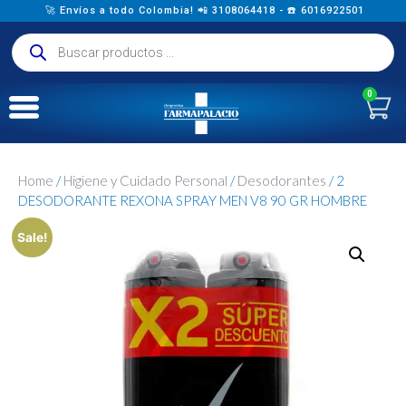
🚀 Envíos a todo Colombia! 📲 3108064418 - ☎️ 6016922501
0
Home
/
Higiene y Cuidado Personal
/
Desodorantes
/ 2
DESODORANTE REXONA SPRAY MEN V8 90 GR HOMBRE
Sale!