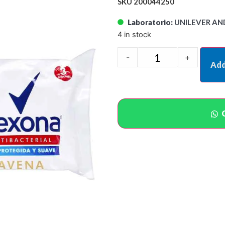
SKU 200044250
Laboratorio:
UNILEVER AN
4 in stock
-
+
Add