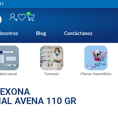
01
0
osotros
Blog
Contáctanos
alud sexual
Farmacia
Ofertas Imperdibles
REXONA
AL AVENA 110 GR