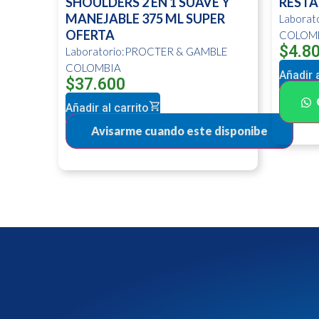
SHOULDERS 2 EN 1 SUAVE Y
RESTA
MANEJABLE 375 ML SUPER
Labora
OFERTA
COLOM
$
4.8
Laboratorio:PROCTER & GAMBLE
COLOMBIA
Añadir a
$
37.600
Añadir al carrito