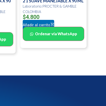
 X 90
2 1 SUAVE MANEJABLE X 90 ML
Laboratorio:PROCTER & GAMBLE
BLE
COLOMBIA
$
4.800
Añadir al carrito
Ordenar vía WhatsApp
App