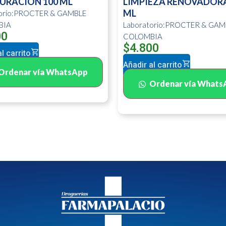
URACION 100 ML
LIMPIEZA RENOVADORA
ML
torio:PROCTER & GAMBLE
BIA
Laboratorio:PROCTER & GAM
00
COLOMBIA
$
4.800
l carrito
Añadir al carrito
Ordenar vía WhatsApp
Ordenar vía Whats