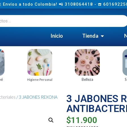
 Envíos a todo Colombia! 📲 3108064418 - ☎️ 60169225
Inicio
Tienda
N
bé
Belleza
S
Higiene Personal
3 JABONES 
cteriales
/ 3 JABONES REXONA
ANTIBACTERI
$
11.900