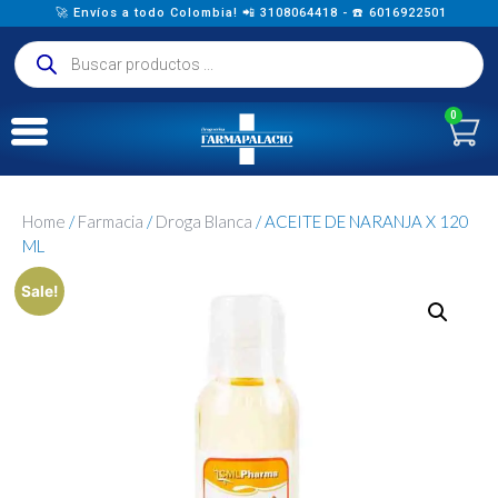
🚀 Envíos a todo Colombia! 📲 3108064418 - ☎️ 6016922501
0
Home
/
Farmacia
/
Droga Blanca
/ ACEITE DE NARANJA X 120
ML
Sale!