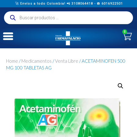
🚀 Envíos a todo Colombia! 📲 3108064418 - ☎️ 6016922501
0
Home
/
Medicamentos
/
Venta Libre
/ ACETAMINOFEN 500
MG 100 TABLETAS AG