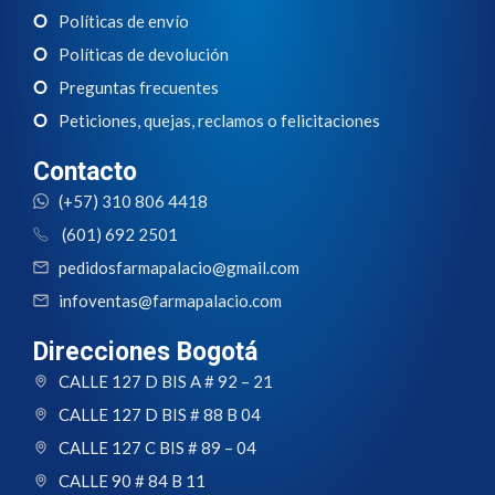
Políticas de envío
Políticas de devolución
Preguntas frecuentes
Peticiones, quejas, reclamos o felicitaciones
Contacto
(+57) 310 806 4418
(601) 692 2501
pedidosfarmapalacio@gmail.com
infoventas@farmapalacio.com
Direcciones Bogotá
CALLE 127 D BIS A # 92 – 21
CALLE 127 D BIS # 88 B 04
CALLE 127 C BIS # 89 – 04
CALLE 90 # 84 B 11