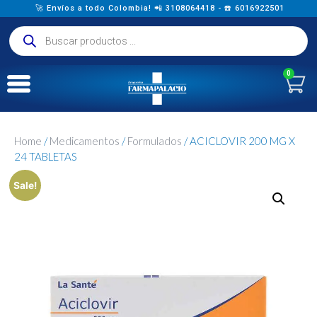
🚀 Envíos a todo Colombia! 📲 3108064418 - ☎️ 6016922501
0
Home
/
Medicamentos
/
Formulados
/ ACICLOVIR 200 MG X
24 TABLETAS
Sale!