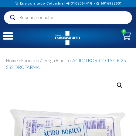
🚀 Envíos a todo Colombia! 📲 3108064418 - ☎️ 6016922501
0
Home
/
Farmacia
/
Droga Blanca
/ ACIDO BORICO 15 GR 25
SBS DROFARMA