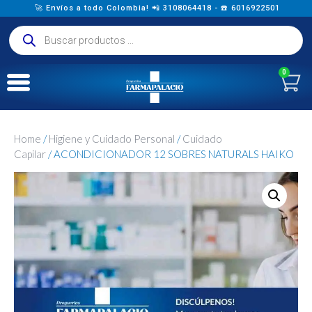
🚀 Envíos a todo Colombia! 📲 3108064418 - ☎️ 6016922501
0
Home
/
Higiene y Cuidado Personal
/
Cuidado
Capilar
/ ACONDICIONADOR 12 SOBRES NATURALS HAIKO