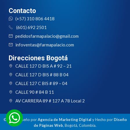
Contacto
(+57) 310 806 4418
(601) 692 2501
pedidosfarmapalacio@gmail.com
infoventas@farmapalacio.com
Direcciones Bogotá
CALLE 127 D BIS A # 92 – 21
CALLE 127 D BIS # 88 B 04
CALLE 127 C BIS # 89 – 04
CALLE 90 # 84 B 11
AV CARRERA 89 # 127 A 78 Local 2
© 2024 Diseño por
Agencia de Marketing Digital
y Hecho por
Diseño
de Páginas Web
, Bogotá, Colombia.