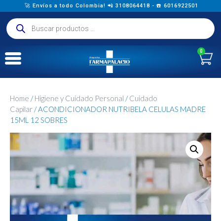
🚀 Envíos a todo Colombia! 📲 3108064418 - ☎️ 6016922501
0
Home
/
Higiene y Cuidado Personal
/
Cuidado
Capilar
/ ACONDICIONADOR NUTRIBELA CELULAS MADRE
15ML 12 SOBRES