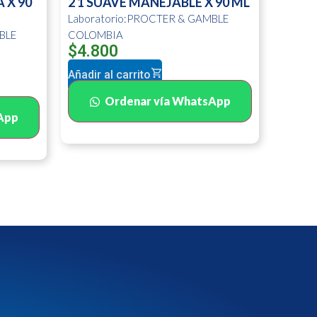
 X 90
2 1 SUAVE MANEJABLE X 90 ML
Laboratorio:PROCTER & GAMBLE
BLE
COLOMBIA
$
4.800
Añadir al carrito
Ordenar vía WhatsApp
App