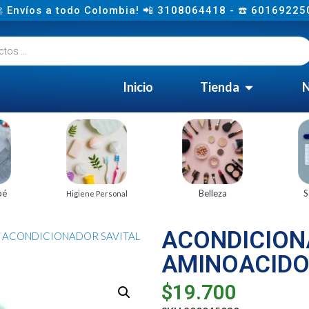
 Envíos a todo Colombia! 📲 3108064418 - ☎️ 60169225
Inicio
Tienda
N
bé
Belleza
S
Higiene Personal
ACONDICION
/ ACONDICIONADOR SAVITAL
AMINOACIDO
$
19.700