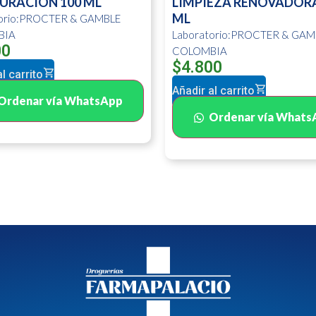
URACION 100 ML
LIMPIEZA RENOVADORA
ML
torio:PROCTER & GAMBLE
BIA
Laboratorio:PROCTER & GAM
00
COLOMBIA
$
4.800
l carrito
Añadir al carrito
Ordenar vía WhatsApp
Ordenar vía Whats