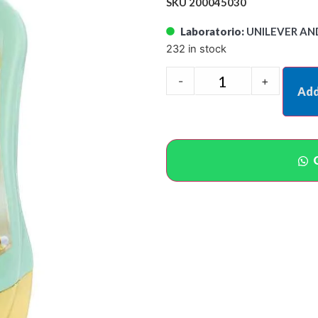
SKU 200045030
Laboratorio:
UNILEVER AN
232 in stock
-
+
Add