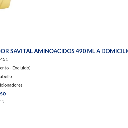
R SAVITAL AMINOACIDOS 490 ML A DOMICIL
451
nto - Excluido)
abello
cionadores
uso
so