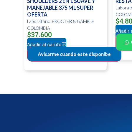
SHOULDERS 2 EN 1 SUAVE Y
RESTA
MANEJABLE 375 ML SUPER
Labora
OFERTA
COLOM
$
4.8
Laboratorio:PROCTER & GAMBLE
COLOMBIA
Añadir a
$
37.600
Añadir al carrito