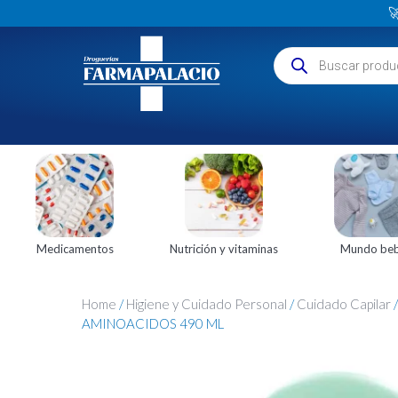

Medicamentos
Nutrición y vitaminas
Mundo be
Home
/
Higiene y Cuidado Personal
/
Cuidado Capilar
AMINOACIDOS 490 ML