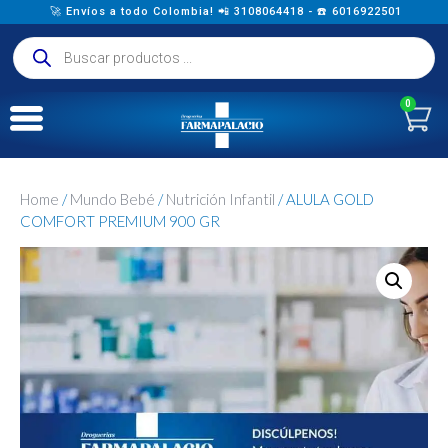
🚀 Envíos a todo Colombia! 📲 3108064418 - ☎️ 6016922501
0
Home
/
Mundo Bebé
/
Nutrición Infantil
/ ALULA GOLD
COMFORT PREMIUM 900 GR