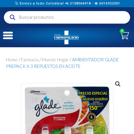
🚀 Envíos a todo Colombia! 📲 3108064418 - ☎️ 6016922501
0
Home
/
Farmacia
/
Mundo Hogar
/ AMBIENTADOR GLADE
PREPACK X 3 REPUESTOS EN ACEITE