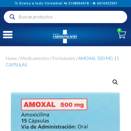
🚀 Envíos a todo Colombia! 📲 3108064418 - ☎️ 6016922501
0
Home
/
Medicamentos
/
Formulados
/ AMOXAL 500 MG 15
CAPSULAS