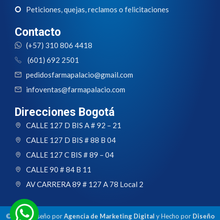
Peticiones, quejas, reclamos o felicitaciones
Contacto
(+57) 310 806 4418
(601) 692 2501
pedidosfarmapalacio@gmail.com
infoventas@farmapalacio.com
Direcciones Bogotá
CALLE 127 D BIS A # 92 – 21
CALLE 127 D BIS # 88 B 04
CALLE 127 C BIS # 89 – 04
CALLE 90 # 84 B 11
AV CARRERA 89 # 127 A 78 Local 2
© 2024 Diseño por
Agencia de Marketing Digital
y Hecho por
Diseño