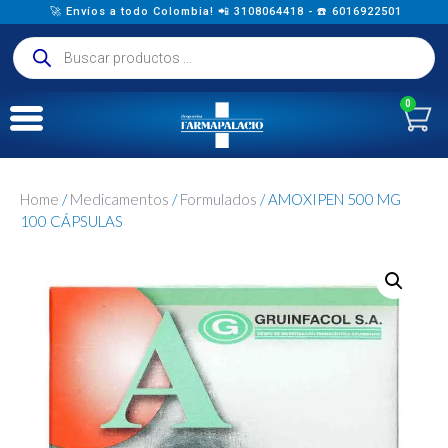
🚀 Envíos a todo Colombia! 📲 3108064418 - ☎️ 6016922501
0
Home
/
Medicamentos
/
Formulados
/ AMOXIPEN 500 MG
100 CÁPSULAS