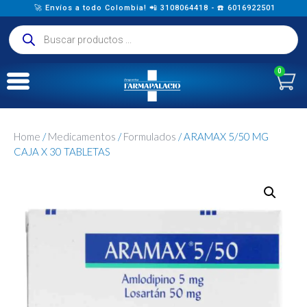
🚀 Envíos a todo Colombia! 📲 3108064418 - ☎️ 6016922501
0
Home
/
Medicamentos
/
Formulados
/ ARAMAX 5/50 MG
CAJA X 30 TABLETAS