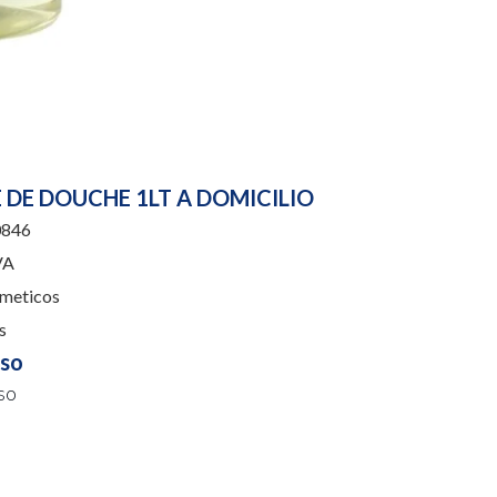
 DE DOUCHE 1LT A DOMICILIO
846
VA
meticos
s
uso
so