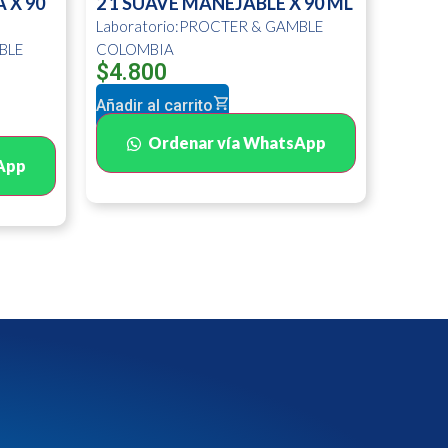
 X 90
2 1 SUAVE MANEJABLE X 90 ML
Laboratorio:PROCTER & GAMBLE
BLE
COLOMBIA
$
4.800
Añadir al carrito
Ordenar vía WhatsApp
App