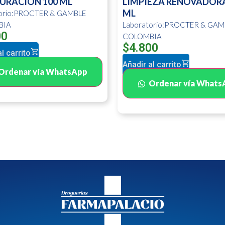
URACION 100 ML
LIMPIEZA RENOVADORA
ML
torio:PROCTER & GAMBLE
BIA
Laboratorio:PROCTER & GAM
00
COLOMBIA
$
4.800
l carrito
Añadir al carrito
Ordenar vía WhatsApp
Ordenar vía Whats