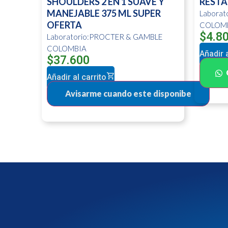
SHOULDERS 2 EN 1 SUAVE Y
RESTA
MANEJABLE 375 ML SUPER
Labora
OFERTA
COLOM
$
4.8
Laboratorio:PROCTER & GAMBLE
COLOMBIA
Añadir a
$
37.600
Añadir al carrito