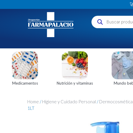

Medicamentos
Nutrición y vitaminas
Mundo be
Home
/
Higiene y Cuidado Personal
/
Dermocosmética
1LT