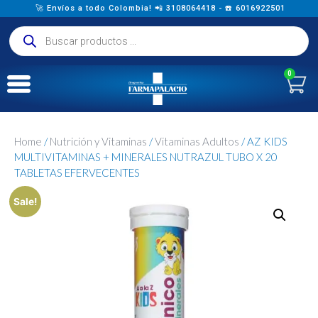
🚀 Envíos a todo Colombia! 📲 3108064418 - ☎️ 6016922501
0
Home
/
Nutrición y Vitaminas
/
Vitaminas Adultos
/ AZ KIDS
MULTIVITAMINAS + MINERALES NUTRAZUL TUBO X 20
TABLETAS EFERVECENTES
Sale!