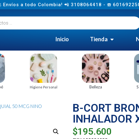
 Envíos a todo Colombia! 📲 3108064418 - ☎️ 60169225
Inicio
Tienda
N
bé
Belleza
S
Higiene Personal
B-CORT BRO
UIAL 50 MCG NINO
INHALADOR X
$
195.600