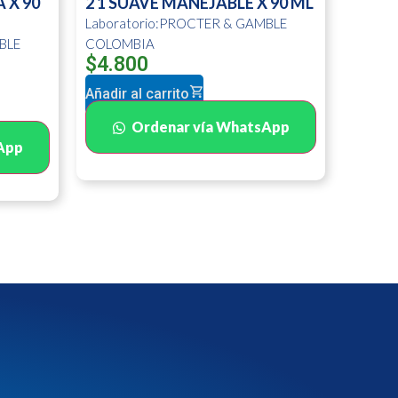
 X 90
2 1 SUAVE MANEJABLE X 90 ML
Laboratorio:PROCTER & GAMBLE
BLE
COLOMBIA
$
4.800
Añadir al carrito
Ordenar vía WhatsApp
App