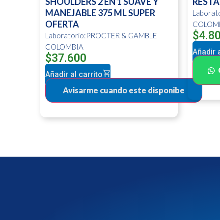
SHOULDERS 2 EN 1 SUAVE Y
RESTA
MANEJABLE 375 ML SUPER
Labora
OFERTA
COLOM
$
4.8
Laboratorio:PROCTER & GAMBLE
COLOMBIA
Añadir a
$
37.600
Añadir al carrito