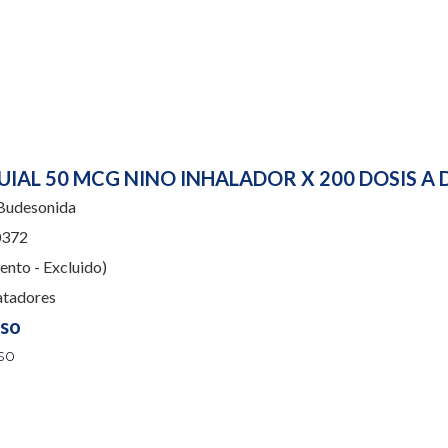
IAL 50 MCG NINO INHALADOR X 200 DOSIS A 
udesonida
372
nto - Excluido)
atadores
uso
so