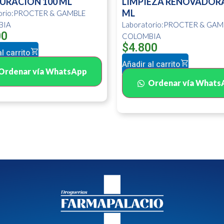
URACION 100 ML
LIMPIEZA RENOVADORA
ML
torio:PROCTER & GAMBLE
BIA
Laboratorio:PROCTER & GAM
00
COLOMBIA
$
4.800
l carrito
Añadir al carrito
Ordenar vía WhatsApp
Ordenar vía Whats