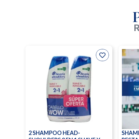
R
2 SHAMPOO HEAD-
SHAM