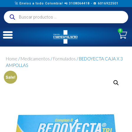
🚀 Envíos a todo Colombia! 📲 3108064418 - ☎️ 6016922501
0
Home
/
Medicamentos
/
Formulados
/ BEDOYECTA CAJA X 3
AMPOLLAS
Sale!