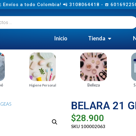
 Envíos a todo Colombia! 📲 3108064418 - ☎️ 60169225
Inicio
Tienda
N
bé
Belleza
S
Higiene Personal
BELARA 21 
AGEAS
$
28.900
SKU 100002063