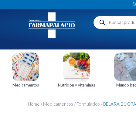

Medicamentos
Nutrición y vitaminas
Mundo be
Home
/
Medicamentos
/
Formulados
/ BELARA 21 GR