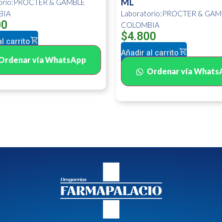
ML
torio:PROCTER & GAMBLE
BIA
Laboratorio:PROCTER & GAM
00
COLOMBIA
$
4.800
l carrito
Añadir al carrito
Ordenar vía WhatsApp
Ordenar vía Whats