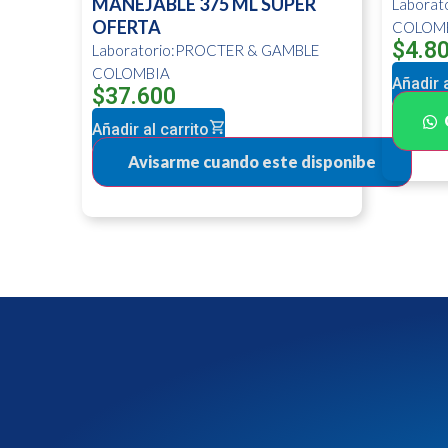
MANEJABLE 375 ML SUPER
Labora
OFERTA
COLOM
$
4.8
Laboratorio:PROCTER & GAMBLE
COLOMBIA
Añadir a
$
37.600
Añadir al carrito