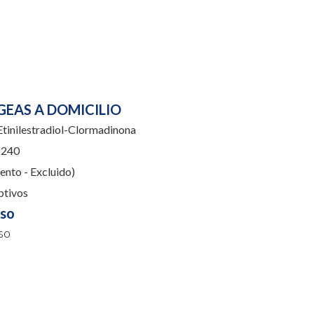
GEAS A DOMICILIO
tinilestradiol-Clormadinona
240
nto - Excluido)
ptivos
uso
so