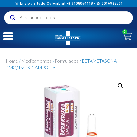
🚀 Envíos a todo Colombia! 📲 3108064418 - ☎️ 6016922501
0
Home
/
Medicamentos
/
Formulados
/ BETAMETASONA
4MG/1ML X 1 AMPOLLA