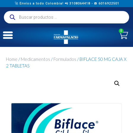
🚀 Envíos a todo Colombia! 📲 3108064418 - ☎️ 6016922501
0
Home
/
Medicamentos
/
Formulados
/ BIFLACE 50 MG CAJA X
2 TABLETAS