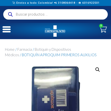
🚀 Envíos a todo Colombia! 📲 3108064418 - ☎️ 6016922501
0
Home
/
Farmacia
/
Botiquín y Dispositivos
Médicos
/ BOTIQUÍN APROQUIM PRIMEROS AUXILIOS