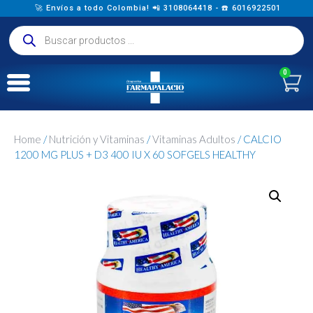
🚀 Envíos a todo Colombia! 📲 3108064418 - ☎️ 6016922501
0
Home
/
Nutrición y Vitaminas
/
Vitaminas Adultos
/ CALCIO
1200 MG PLUS + D3 400 IU X 60 SOFGELS HEALTHY