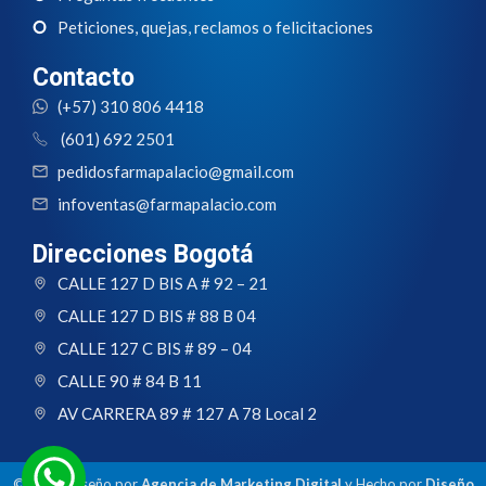
Peticiones, quejas, reclamos o felicitaciones
Contacto
(+57) 310 806 4418
(601) 692 2501
pedidosfarmapalacio@gmail.com
infoventas@farmapalacio.com
Direcciones Bogotá
CALLE 127 D BIS A # 92 – 21
CALLE 127 D BIS # 88 B 04
CALLE 127 C BIS # 89 – 04
CALLE 90 # 84 B 11
AV CARRERA 89 # 127 A 78 Local 2
© 2024 Diseño por
Agencia de Marketing Digital
y Hecho por
Diseño