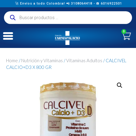
🚀 Envíos a todo Colombia! 📲 3108064418 - ☎️ 6016922501
0
Home
/
Nutrición y Vitaminas
/
Vitaminas Adultos
/ CALCIVEL
CALCIO+D3 X 800 GR