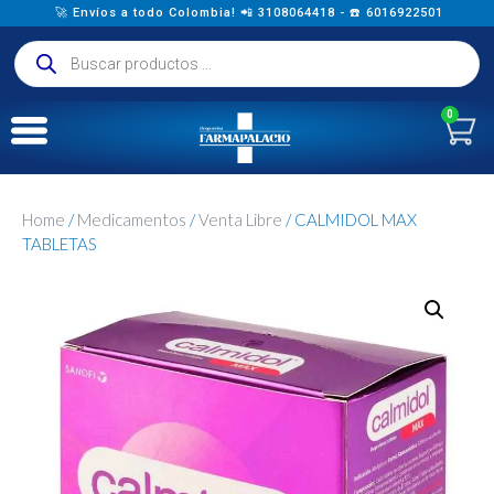
🚀 Envíos a todo Colombia! 📲 3108064418 - ☎️ 6016922501
0
Home
/
Medicamentos
/
Venta Libre
/ CALMIDOL MAX
TABLETAS