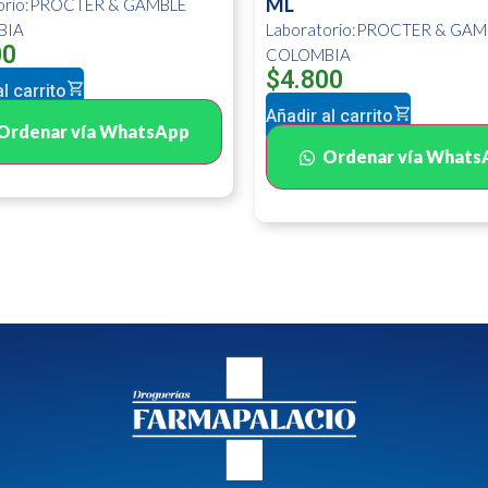
ML
torio:PROCTER & GAMBLE
BIA
Laboratorio:PROCTER & GAM
00
COLOMBIA
$
4.800
l carrito
Añadir al carrito
Ordenar vía WhatsApp
Ordenar vía Whats