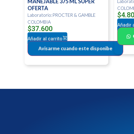
MANEJABLE 375 ML SUPER
Labora
OFERTA
COLOM
$
4.8
Laboratorio:PROCTER & GAMBLE
COLOMBIA
Añadir a
$
37.600
Añadir al carrito