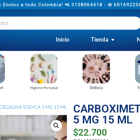
 Envíos a todo Colombia! 📲 3108064418 - ☎️ 60169225
Inicio
Tienda
N
bé
Belleza
S
Higiene Personal
CARBOXIMET
CELULOSA SODICA 5 MG 15 ML
5 MG 15 ML
$
22.700