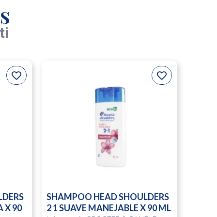
s
ti
LDERS
SHAMPOO HEAD SHOULDERS
 X 90
2 1 SUAVE MANEJABLE X 90 ML