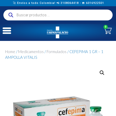
🚀 Envíos a todo Colombia! 📲 3108064418 - ☎️ 6016922501
0
Home
/
Medicamentos
/
Formulados
/ CEFEPIMA 1 GR – 1
AMPOLLA VITALIS