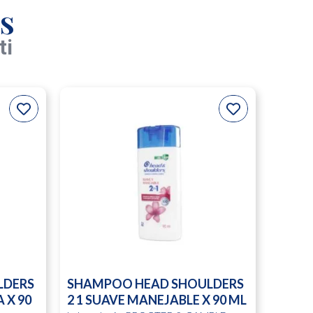
s
ti
LDERS
SHAMPOO HEAD SHOULDERS
 X 90
2 1 SUAVE MANEJABLE X 90 ML