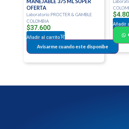
MANEJABLE 375 ML SUPER
Labora
OFERTA
COLOM
$
4.8
Laboratorio:PROCTER & GAMBLE
COLOMBIA
Añadir a
$
37.600
Añadir al carrito