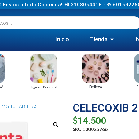
 Envíos a todo Colombia! 📲 3108064418 - ☎️ 60169225
Inicio
Tienda
N
bé
Belleza
S
Higiene Personal
CELECOXIB 2
0 MG 10 TABLETAS
$
14.500
SKU 100025966