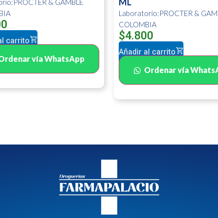
ML
torio:PROCTER & GAMBLE
BIA
Laboratorio:PROCTER & GAM
00
COLOMBIA
$
4.800
l carrito
Añadir al carrito
Ordenar vía WhatsApp
Ordenar vía Whats