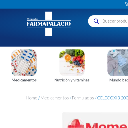

Medicamentos
Nutrición y vitaminas
Mundo be
Home
/
Medicamentos
/
Formulados
/ CELECOXIB 20