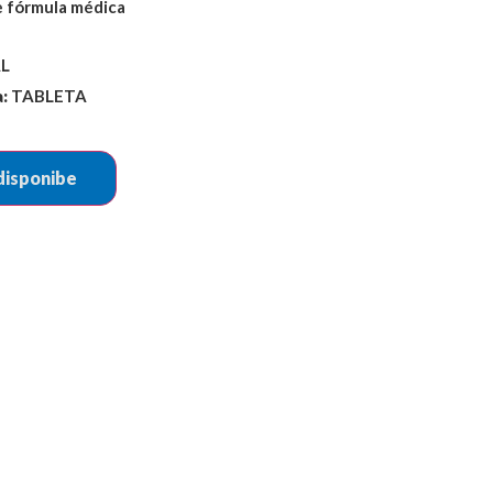
 fórmula médica
L
:
TABLETA