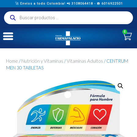
🚀 Envíos a todo Colombia! 📲 3108064418 - ☎️ 6016922501
0
Home
/
Nutrición y Vitaminas
/
Vitaminas Adultos
/ CENTRUM
MEN 30 TABLETAS