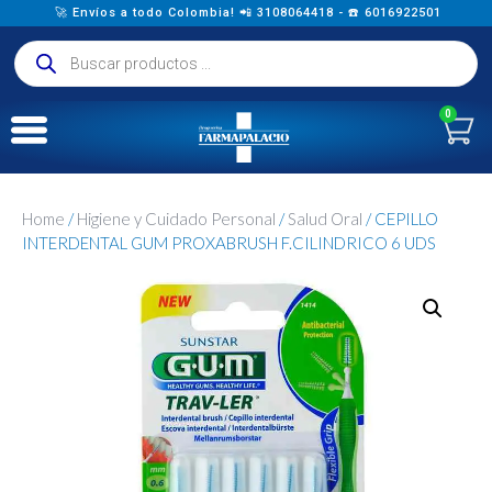
🚀 Envíos a todo Colombia! 📲 3108064418 - ☎️ 6016922501
0
Home
/
Higiene y Cuidado Personal
/
Salud Oral
/ CEPILLO
INTERDENTAL GUM PROXABRUSH F.CILINDRICO 6 UDS