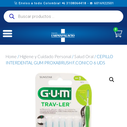
🚀 Envíos a todo Colombia! 📲 3108064418 - ☎️ 6016922501
0
Home
/
Higiene y Cuidado Personal
/
Salud Oral
/ CEPILLO
INTERDENTAL GUM PROXABRUSH F.CONICO 6 UDS