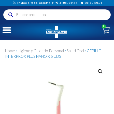
🚀 Envíos a todo Colombia! 📲 3108064418 - ☎️ 6016922501
0
Home
/
Higiene y Cuidado Personal
/
Salud Oral
/ CEPILLO
INTERPROX PLUS NANO X 6 UDS