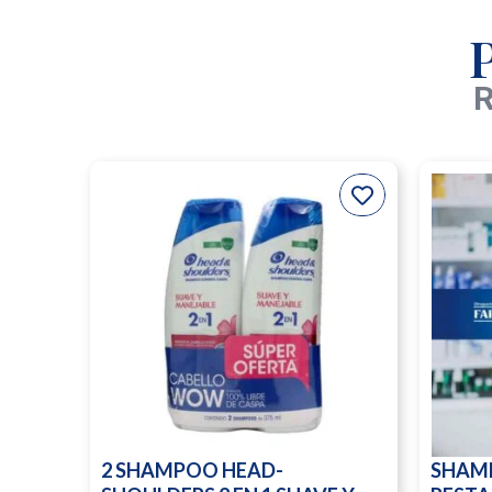
R
2 SHAMPOO HEAD-
SHAM