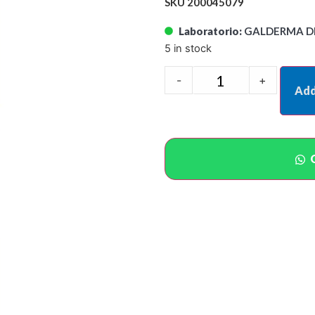
SKU 200045079
Laboratorio:
GALDERMA DE
5 in stock
-
+
Add