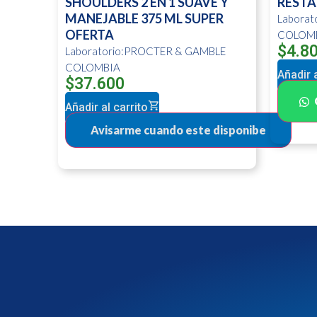
SHOULDERS 2 EN 1 SUAVE Y
RESTA
MANEJABLE 375 ML SUPER
Labora
OFERTA
COLOM
$
4.8
Laboratorio:PROCTER & GAMBLE
COLOMBIA
Añadir a
$
37.600
Añadir al carrito