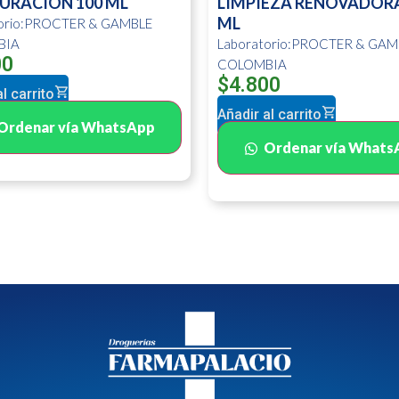
URACION 100 ML
LIMPIEZA RENOVADORA
ML
torio:PROCTER & GAMBLE
BIA
Laboratorio:PROCTER & GAM
00
COLOMBIA
$
4.800
l carrito
Añadir al carrito
Ordenar vía WhatsApp
Ordenar vía Whats