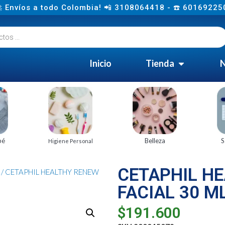
 Envíos a todo Colombia! 📲 3108064418 - ☎️ 60169225
Inicio
Tienda
N
bé
Belleza
S
Higiene Personal
CETAPHIL H
/ CETAPHIL HEALTHY RENEW
FACIAL 30 M
$
191.600