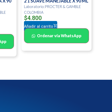
 X 90
2 1 SUAVE MANEJABLE X 90 ML
Laboratorio:PROCTER & GAMBLE
BLE
COLOMBIA
$
4.800
Añadir al carrito
Ordenar vía WhatsApp
App