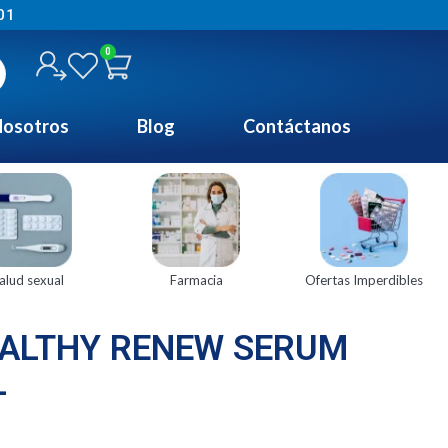
01
0
osotros
Blog
Contáctanos
alud sexual
Farmacia
Ofertas Imperdibles
EALTHY RENEW SERUM
L