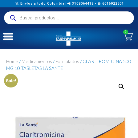
🚀 Envíos a todo Colombia! 📲 3108064418 - ☎️ 6016922501
0
Home
/
Medicamentos
/
Formulados
/ CLARITROMICINA 500
MG 10 TABLETAS LA SANTE
Sale!