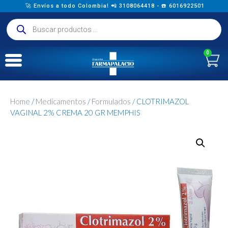
🚀 Envíos a todo Colombia! 📲 3108064418 - ☎️ 6016922501
0
Home
/
Medicamentos
/
Formulados
/ CLOTRIMAZOL
VAGINAL 2% CREMA 20 GR MEMPHIS