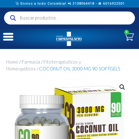
🚀 Envíos a todo Colombia! 📲 3108064418 - ☎️ 6016922501
0
Home
/
Farmacia
/
Fitoterapéuticos y
Homeopáticos
/ COCONUT OIL 3000 MG 90 SOFTGELS