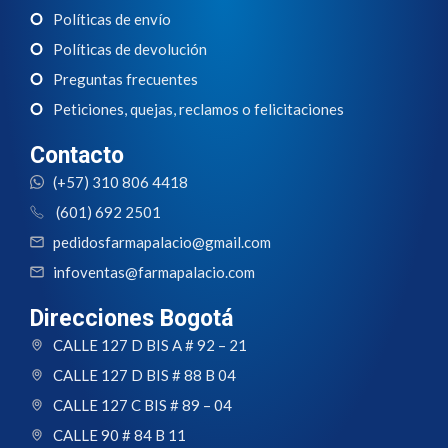
Políticas de envío
Políticas de devolución
Preguntas frecuentes
Peticiones, quejas, reclamos o felicitaciones
Contacto
(+57) 310 806 4418
(601) 692 2501
pedidosfarmapalacio@gmail.com
infoventas@farmapalacio.com
Direcciones Bogotá
CALLE 127 D BIS A # 92 – 21
CALLE 127 D BIS # 88 B 04
CALLE 127 C BIS # 89 – 04
CALLE 90 # 84 B 11