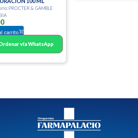
URACION 100 ML
torio:PROCTER & GAMBLE
BIA
00
l carrito
Ordenar vía WhatsApp