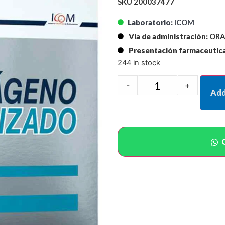
SKU 200037477
Laboratorio:
ICOM
Via de administración:
ORA
Presentación farmaceutica
244 in stock
-
+
Add