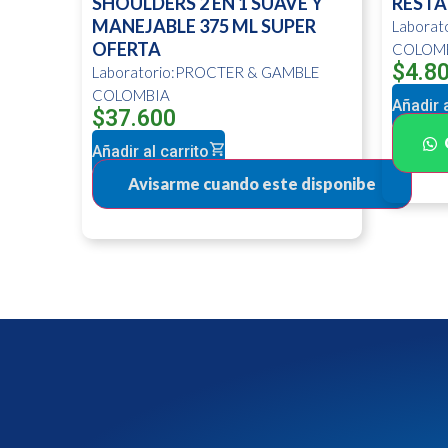
SHOULDERS 2 EN 1 SUAVE Y
RESTA
MANEJABLE 375 ML SUPER
Labora
OFERTA
COLOM
$
4.8
Laboratorio:PROCTER & GAMBLE
COLOMBIA
Añadir a
$
37.600
Añadir al carrito