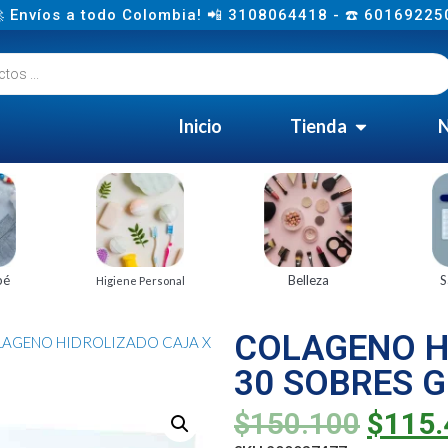
 Envíos a todo Colombia! 📲 3108064418 - ☎️ 60169225
Inicio
Tienda
N
bé
Belleza
S
Higiene Personal
COLAGENO H
LAGENO HIDROLIZADO CAJA X
30 SOBRES 
$
150.100
$
115.