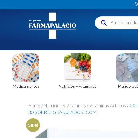

Medicamentos
Nutrición y vitaminas
Mundo be
Home
/
Nutrición y Vitaminas
/
Vitaminas Adultos
/ CO
30 SOBRES GRANULADOS ICOM
Sale!