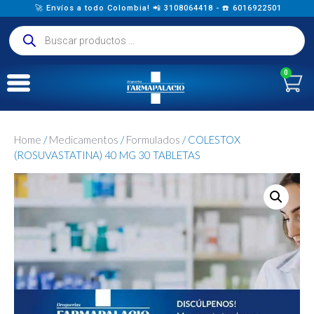
🚀 Envíos a todo Colombia! 📲 3108064418 - ☎️ 6016922501
0
Home
/
Medicamentos
/
Formulados
/ COLESTOX
(ROSUVASTATINA) 40 MG 30 TABLETAS