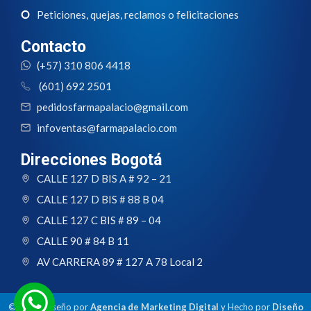
Peticiones, quejas, reclamos o felicitaciones
Contacto
(+57) 310 806 4418
(601) 692 2501
pedidosfarmapalacio@gmail.com
infoventas@farmapalacio.com
Direcciones Bogotá
CALLE 127 D BIS A # 92 – 21
CALLE 127 D BIS # 88 B 04
CALLE 127 C BIS # 89 – 04
CALLE 90 # 84 B 11
AV CARRERA 89 # 127 A 78 Local 2
© 2024 Diseño por
Agencia de Marketing Digital
y Hecho por
Diseño