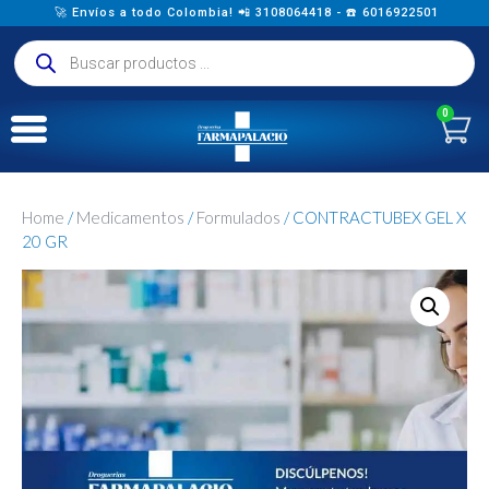
🚀 Envíos a todo Colombia! 📲 3108064418 - ☎️ 6016922501
0
Home
/
Medicamentos
/
Formulados
/ CONTRACTUBEX GEL X
20 GR