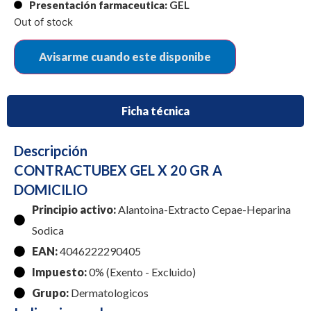
Presentación farmaceutica:
GEL
Out of stock
Ficha técnica
Descripción
CONTRACTUBEX GEL X 20 GR A
DOMICILIO
Principio activo:
Alantoina-Extracto Cepae-Heparina
Sodica
EAN:
4046222290405
Impuesto:
0% (Exento - Excluido)
Grupo:
Dermatologicos