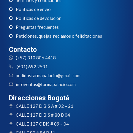
Términos y condiciones
Políticas de envío
Políticas de devolución
Preguntas frecuentes
Peticiones, quejas, reclamos o felicitaciones
Contacto
(+57) 310 806 4418
(601) 692 2501
pedidosfarmapalacio@gmail.com
infoventas@farmapalacio.com
Direcciones Bogotá
CALLE 127 D BIS A # 92 – 21
CALLE 127 D BIS # 88 B 04
CALLE 127 C BIS # 89 – 04
CALLE 90 # 84 B 11