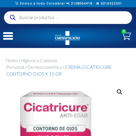
🚀 Envíos a todo Colombia! 📲 3108064418 - ☎️ 6016922501
0
Home
/
Higiene y Cuidado
Personal
/
Dermocosmética
/ CREMA CICATRICURE
CONTORNO OJOS X 15 GR