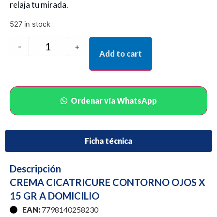
relaja tu mirada.
527 in stock
-
+
Add to cart
Ordenar vía WhatsApp
Ficha técnica
Descripción
CREMA CICATRICURE CONTORNO OJOS X
15 GR A DOMICILIO
EAN:
7798140258230