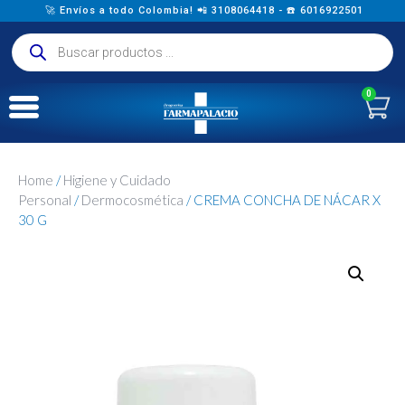
🚀 Envíos a todo Colombia! 📲 3108064418 - ☎️ 6016922501
0
Home
/
Higiene y Cuidado
Personal
/
Dermocosmética
/ CREMA CONCHA DE NÁCAR X
30 G