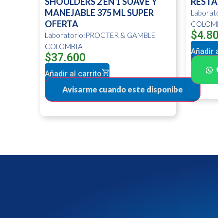
SHOULDERS 2 EN 1 SUAVE Y
RESTA
MANEJABLE 375 ML SUPER
Labora
OFERTA
COLOM
$
4.8
Laboratorio:PROCTER & GAMBLE
COLOMBIA
Añadir a
$
37.600
Añadir al carrito