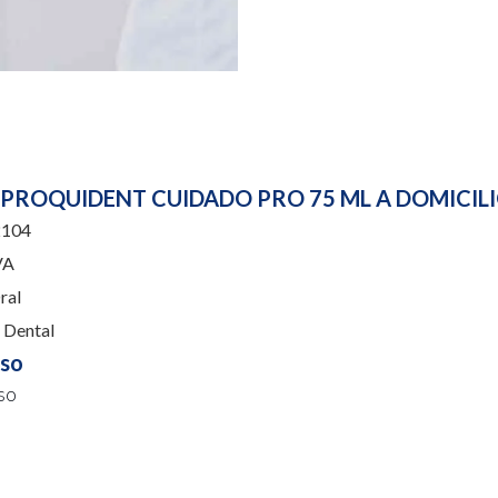
PROQUIDENT CUIDADO PRO 75 ML A DOMICIL
104
VA
ral
Dental
uso
so