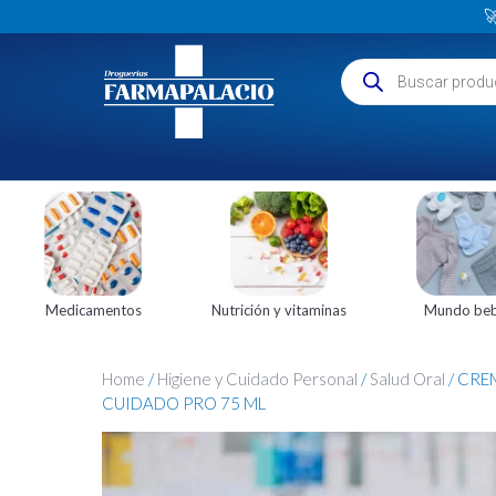

Medicamentos
Nutrición y vitaminas
Mundo be
Home
/
Higiene y Cuidado Personal
/
Salud Oral
/ CRE
CUIDADO PRO 75 ML