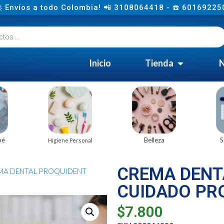
 Envíos a todo Colombia! 📲 3108064418 - ☎️ 60169225
Inicio
Tienda
N
bé
Belleza
S
Higiene Personal
CREMA DENT
MA DENTAL PROQUIDENT
CUIDADO PR
$
7.800