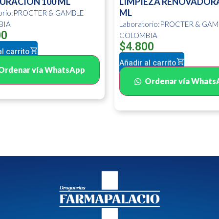
URACION 100 ML
LIMPIEZA RENOVADORA
ML
torio:PROCTER & GAMBLE
BIA
Laboratorio:PROCTER & GAM
00
COLOMBIA
$
4.800
l carrito
Añadir al carrito
Ordenar vía WhatsApp
Ordenar vía Whats