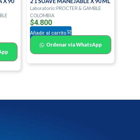
 X 90
2 1 SUAVE MANEJABLE X 90 ML
Laboratorio:PROCTER & GAMBLE
BLE
COLOMBIA
$
4.800
Añadir al carrito
Ordenar vía WhatsApp
App