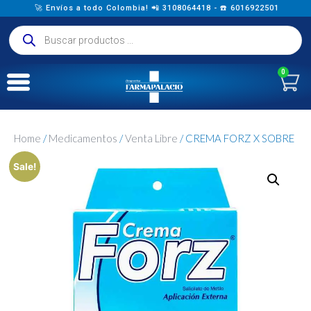
🚀 Envíos a todo Colombia! 📲 3108064418 - ☎️ 6016922501
0
Home
/
Medicamentos
/
Venta Libre
/ CREMA FORZ X SOBRE
Sale!