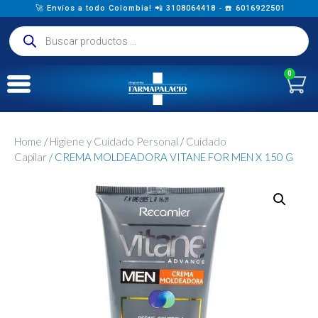
🚀 Envíos a todo Colombia! 📲 3108064418 - ☎️ 6016922501
0
Home
/
Higiene y Cuidado Personal
/
Cuidado
Capilar
/ CREMA MOLDEADORA VITANE FOR MEN X 150 G