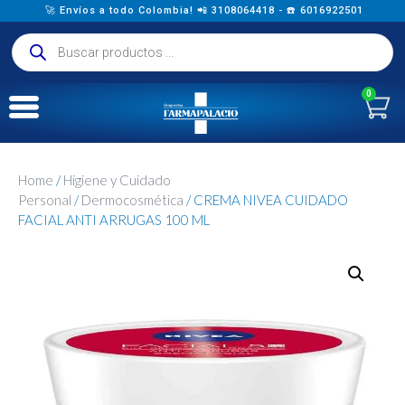
🚀 Envíos a todo Colombia! 📲 3108064418 - ☎️ 6016922501
0
Home
/
Higiene y Cuidado
Personal
/
Dermocosmética
/ CREMA NIVEA CUIDADO
FACIAL ANTI ARRUGAS 100 ML