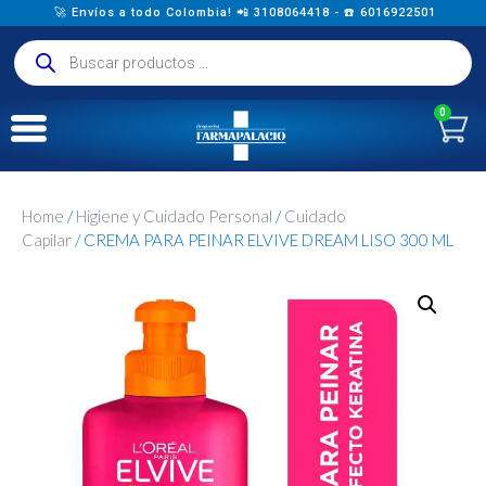
🚀 Envíos a todo Colombia! 📲 3108064418 - ☎️ 6016922501
0
Home
/
Higiene y Cuidado Personal
/
Cuidado
Capilar
/ CREMA PARA PEINAR ELVIVE DREAM LISO 300 ML