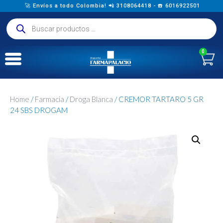
🚀 Envíos a todo Colombia! 📲 3108064418 - ☎️ 6016922501
0
Home
/
Farmacia
/
Droga Blanca
/ CREMOR TARTARO 5 GR
24 SBS DROGAM