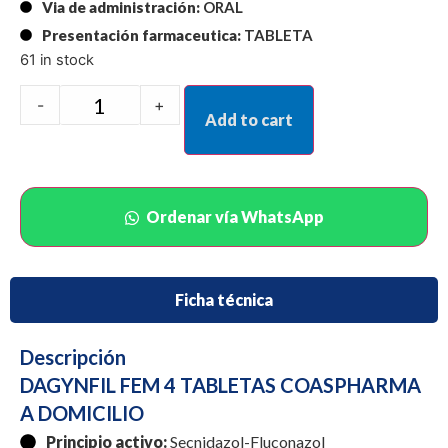
Via de administración:
ORAL
Presentación farmaceutica:
TABLETA
61 in stock
-
+
Add to cart
Ordenar vía WhatsApp
Ficha técnica
Descripción
DAGYNFIL FEM 4 TABLETAS COASPHARMA
A DOMICILIO
Principio activo:
Secnidazol-Fluconazol