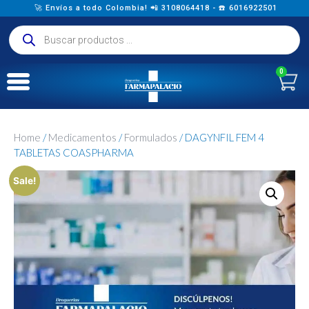
🚀 Envíos a todo Colombia! 📲 3108064418 - ☎️ 6016922501
0
Home
/
Medicamentos
/
Formulados
/ DAGYNFIL FEM 4
TABLETAS COASPHARMA
Sale!