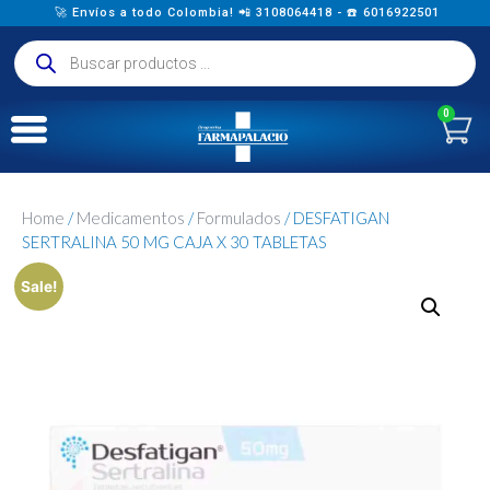
🚀 Envíos a todo Colombia! 📲 3108064418 - ☎️ 6016922501
0
Home
/
Medicamentos
/
Formulados
/ DESFATIGAN
SERTRALINA 50 MG CAJA X 30 TABLETAS
Sale!